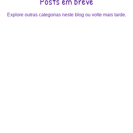
Posts em breve
Explore outras categorias neste blog ou volte mais tarde.
VISITE-NOS
UNIDADE 1 (EDUCAÇÃO INFANTIL):
- Av. Reverendo Álvaro Simões, n° 1450 - Marília - SP
UNIDADE 2 (ENSINO FUNDAMENTAL 1):
- Rua Alcidez Nunes, 1020
UNIDADE 3 (ENSINO FUNDAMENTAL 2 E ENSINO M
- Av. Reverendo Álvaro Simões, n° 1498 - Marília - SP