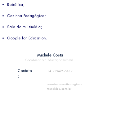
Robótica;
Cozinha Pedagógica;
Sala de multimídia;
Google for Education.
Michele Costa
Coordenadora Educação Infantil
Contato
14 99649-7339
:
coordenacao@colegio
es
meraldas.com.br